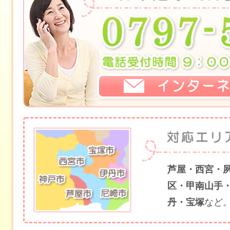
芦屋・西宮・
区・甲南山手
丹・宝塚
など