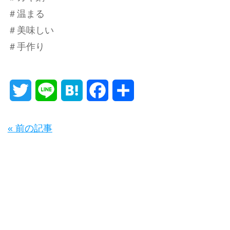
＃温まる
＃美味しい
＃手作り
Twitter
Line
Hatena
Facebook
共
有
« 前の記事