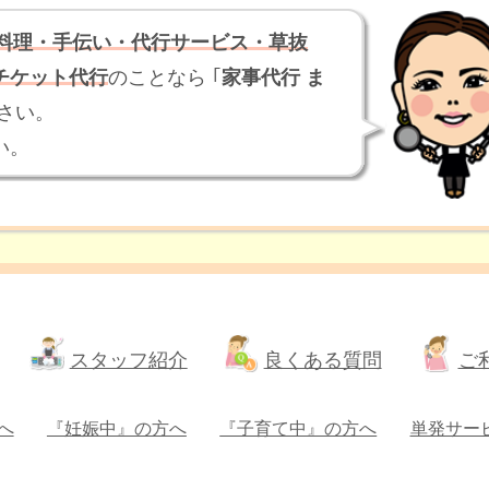
・料理・手伝い・代行サービス・草抜
チケット代行
のことなら ｢
家事代行 ま
ださい。
い。
スタッフ紹介
良くある質問
ご
へ
『妊娠中』の方へ
『子育て中』の方へ
単発サー