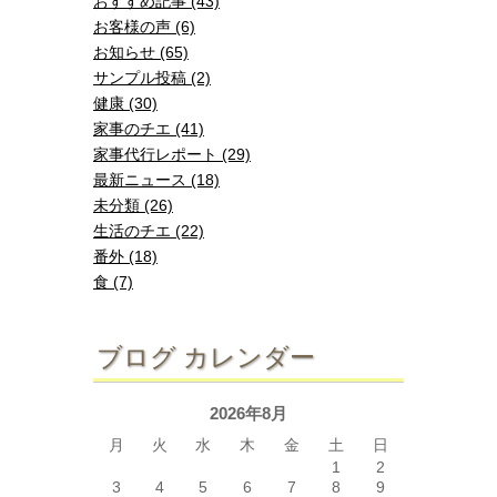
おすすめ記事 (43)
お客様の声 (6)
お知らせ (65)
サンプル投稿 (2)
健康 (30)
家事のチエ (41)
家事代行レポート (29)
最新ニュース (18)
未分類 (26)
生活のチエ (22)
番外 (18)
食 (7)
ブログ カレンダー
2026年8月
月
火
水
木
金
土
日
1
2
3
4
5
6
7
8
9