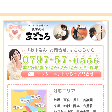
芦屋・西宮・夙川・苦楽園・
東灘・御影・岡本・六麓荘・