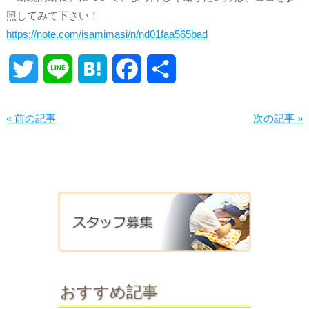
照してみて下さい！
https://note.com/isamimasi/n/nd01faa565bad
Twitter
Line
Hatena
Facebook
共
有
« 前の記事
次の記事 »
おすすめ記事