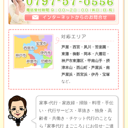
芦屋・西宮・夙川・苦楽園・
東灘・御影・岡本・六麓荘・
神戸市東灘区・甲南山手・摂
津本山・西山町・芦屋浜・南
芦屋浜・西宮浜・伊丹・宝塚
など。
家事-代行・家政婦・掃除・料理・手伝
い・代行サービス・草抜き・独身・高
齢者・共働き・チケット代行のことな
ら ｢家事代行 まごころ｣ にお任せ･ご連